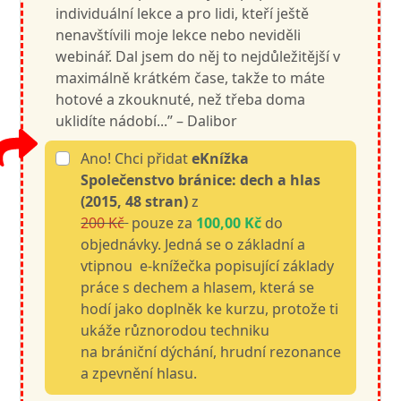
individuální lekce a pro lidi, kteří ještě
nenavštívili moje lekce nebo neviděli
webinář. Dal jsem do něj to nejdůležitější v
maximálně krátkém čase, takže to máte
hotové a zkouknuté, než třeba doma
uklidíte nádobí...’’ – Dalibor
Ano! Chci přidat
eKnížka
Společenstvo bránice: dech a hlas
(2015, 48 stran)
z
200 Kč
pouze za
100,00 Kč
do
objednávky. Jedná se o základní a
vtipnou e-knížečka popisující základy
práce s dechem a hlasem, která se
hodí jako doplněk ke kurzu, protože ti
ukáže různorodou techniku
na brániční dýchání, hrudní rezonance
a zpevnění hlasu.