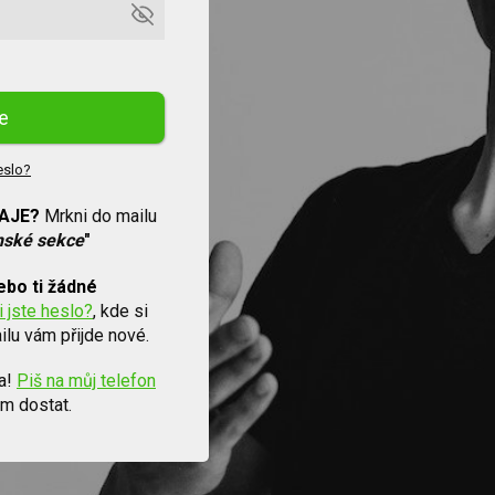
se
eslo?
AJE?
Mrkni do mailu
enské sekce
"
ebo ti žádné
 jste heslo?
, kde si
lu vám přijde nové.
pa!
Piš na můj telefon
m dostat.