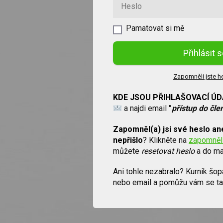
Pamatovat si mě
Přihlásit 
Zapomněli jste h
KDE JSOU PŘIHLAŠOVACÍ ÚD
a najdi email
"
přístup do čl
Zapomněl(a) jsi své heslo an
nepřišlo
?
Klikněte na
zapomněli
můžete
resetovat heslo
a do mai
Ani tohle nezabralo? Kurnik šo
nebo email a pomůžu vám se ta