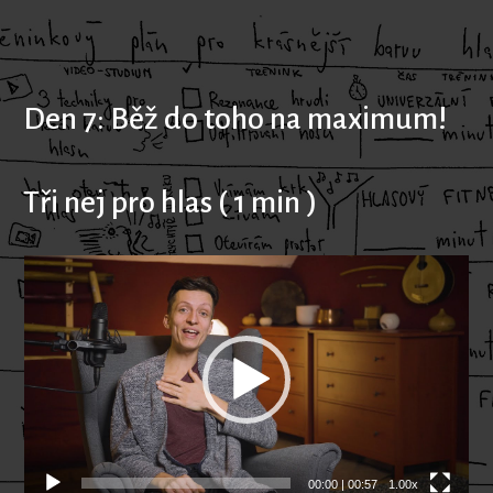
Den 7: Běž do toho na maximum!
Tři nej pro hlas ( 1 min )
Video
přehrávač
00:00
|
00:57
1.00x