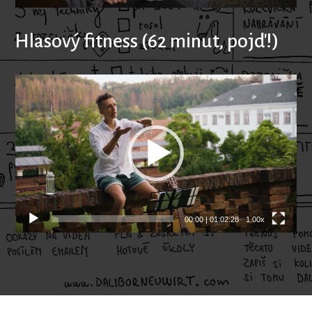
Hlasový fitness (62 minut, pojď!)
Video
přehrávač
00:00
|
01:02:28
1.00x