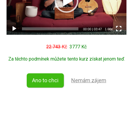
00:00
|
03:47
1.00x
22.743
Kč
3777 Kč
Za těchto podmínek můžete tento kurz získat jenom teď.
Ano to chci
Nemám zájem