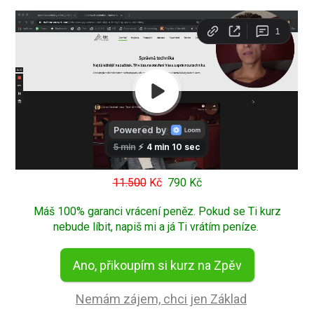
11.500
Kč
790 Kč
Máš 100% garanci vrácení peněz. Pokud se Ti kurz
nebude líbit, napiš mi a já Ti vrátím peníze.
Ano, přikoupím si kurz na Zpěv
Nemám zájem, chci jen Základ