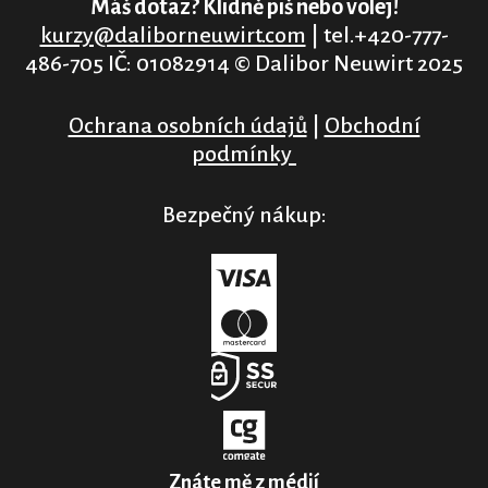
Máš dotaz? Klidně piš nebo volej!
kurzy@daliborneuwirt.com
| tel.+420-777-
486-705 IČ: 01082914 © Dalibor Neuwirt 2025
Ochrana osobních údajů
|
Obchodní
podmínky
Bezpečný nákup:
Znáte mě z médií