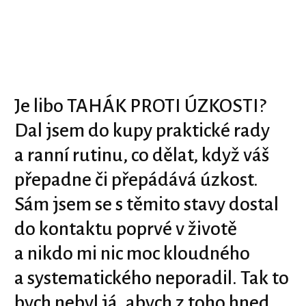
Je libo TAHÁK PROTI ÚZKOSTI?
Dal jsem do kupy praktické rady
a ranní rutinu, co dělat, když váš
přepadne či přepádává úzkost.
Sám jsem se s těmito stavy dostal
do kontaktu poprvé v životě
a nikdo mi nic moc kloudného
a systematického neporadil. Tak to
bych nebyl já, abych z toho hned