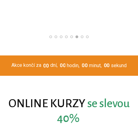
Lenka Mrázová
Leadership mentor
Akce končí za
dní
0
0
hodin
0
0
minut
0
0
sekund
0
0
ONLINE KURZY
se slevou
40%