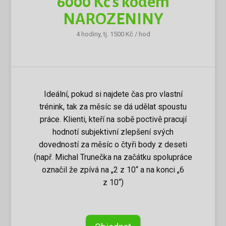
6000 Kč s kódem
NAROZENINY
4 hodiny, tj. 1500 Kč / hod
Ideální, pokud si najdete čas pro vlastní
trénink, tak za měsíc se dá udělat spoustu
práce. Klienti, kteří na sobě poctivě pracují
hodnotí subjektivní zlepšení svých
dovedností za měsíc o čtyři body z deseti
(např. Michal Trunečka na začátku spolupráce
označil že zpívá na „2 z 10“ a na konci „6
z 10“)