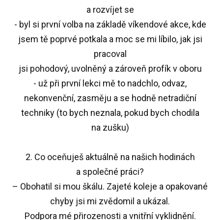
a rozvíjet se
- byl si první volba na základě víkendové akce, kde
jsem tě poprvé potkala a moc se mi líbilo, jak jsi
pracoval
jsi pohodový, uvolněný a zároveň profík v oboru
- už při první lekci mě to nadchlo, odvaz,
nekonvenční, zasměju a se hodně netradiční
techniky (to bych neznala, pokud bych chodila
na zušku)
2. Co oceňuješ aktuálně na našich hodinách
a společné práci?
– Obohatil si mou škálu. Zajeté koleje a opakované
chyby jsi mi zvědomil a ukázal.
Podpora mé přirozenosti a vnitřní vyklidnění.