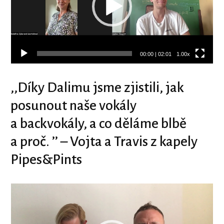
00:00
|
02:01
1.00x
‚‚Díky Dalimu jsme zjistili, jak
posunout naše vokály
a backvokály, a co děláme blbě
a proč. ’’ – Vojta a Travis z kapely
Pipes&Pints
Video
přehrávač