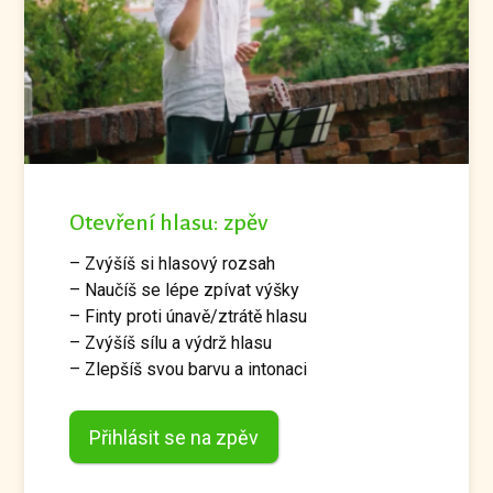
Otevření hlasu: zpěv
– Zvýšíš si hlasový rozsah
– Naučíš se lépe zpívat výšky
– Finty proti únavě/ztrátě hlasu
– Zvýšíš sílu a výdrž hlasu
– Zlepšíš svou barvu a intonaci
Přihlásit se na zpěv