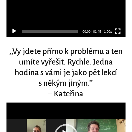
00:00
|
01:45
1.00x
‚‚Vy jdete přímo k problému a ten
umíte vyřešit. Rychle. Jedna
hodina s vámi je jako pět lekcí
s někým jiným.’’
– Kateřina
Video
přehrávač