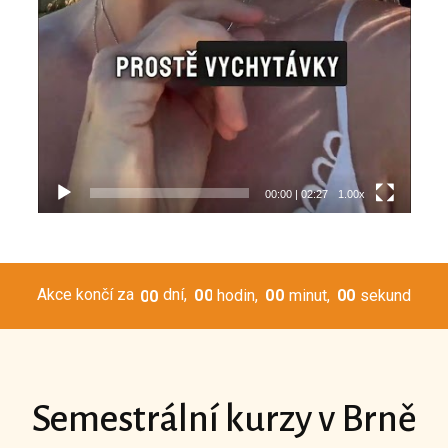
00:00
|
02:27
1.00x
Akce končí za
dní
0
0
hodin
0
0
minut
0
0
sekund
0
0
Semestrální kurzy v Brně