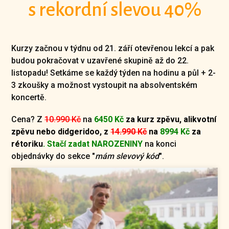
s rekordní slevou 40%
Kurzy začnou v týdnu od 21. září otevřenou lekcí a pak
budou pokračovat v uzavřené skupině až do 22.
listopadu! Setkáme se každý týden na hodinu a půl + 2-
3 zkoušky a možnost vystoupit na absolventském
koncertě.
Cena? Z
10.990 Kč
na
6450 Kč
za kurz zpěvu, alikvotní
zpěvu nebo didgeridoo,
z
14.990 Kč
na
8994 Kč
za
rétoriku
. Stačí zadat NAROZENINY
na konci
objednávky do sekce "
mám slevový kód
".