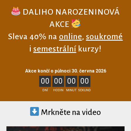
DALIHO NAROZENINOVÁ
AKCE
Sleva 40% na
online
,
soukromé
i
semestrální
kurzy!
Akce končí o půlnoci 30. června 2026
0
0
0
0
0
0
0
0
DNÍ
HODIN
MINUT
SEKUND
Mrkněte na video
Video