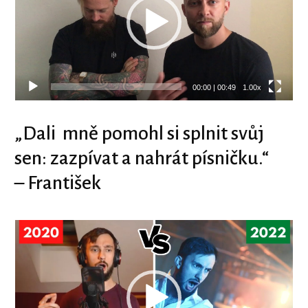
00:00
|
00:49
1.00x
„Dali mně pomohl si splnit svůj
sen: zazpívat a nahrát písničku.“
– František
Video
přehrávač