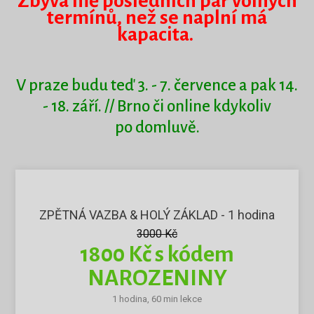
Zbývá mě posledních pár volných
termínů, než se naplní má
kapacita.
V praze budu teď 3. - 7. července a pak 14.
- 18. září. // Brno či online kdykoliv
po domluvě.
ZPĚTNÁ VAZBA & HOLÝ ZÁKLAD - 1 hodina
3000 Kč
1800 Kč s kódem
NAROZENINY
1 hodina, 60 min lekce