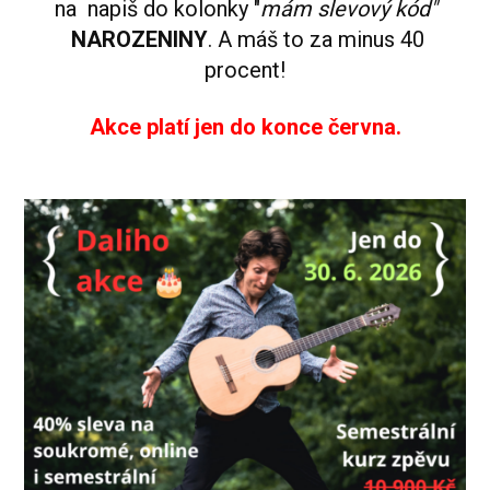
na napiš do kolonky "
mám slevový kód"
NAROZENINY
. A máš to za minus 40
procent!
Akce platí jen do konce června.