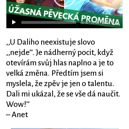
00:00
|
01:06
1.00x
‚‚U Daliho neexistuje slovo
‚‚nejde’’. Je nádherný pocit, když
otevírám svůj hlas naplno a je to
velká změna. Předtím jsem si
myslela, že zpěv je jen o talentu.
Dali mi ukázal, že se vše dá naučit.
Wow!’’
– Anet