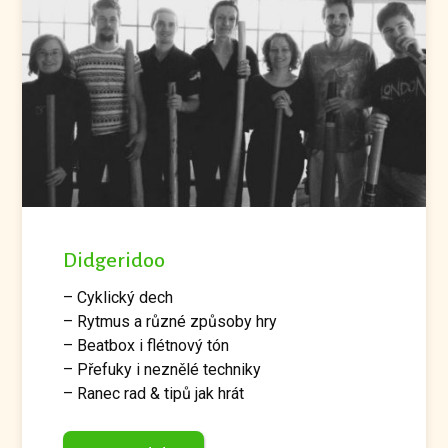
Didgeridoo
– Cyklický dech
– Rytmus a různé způsoby hry
– Beatbox i flétnový tón
– Přefuky i neznělé techniky
– Ranec rad & tipů jak hrát