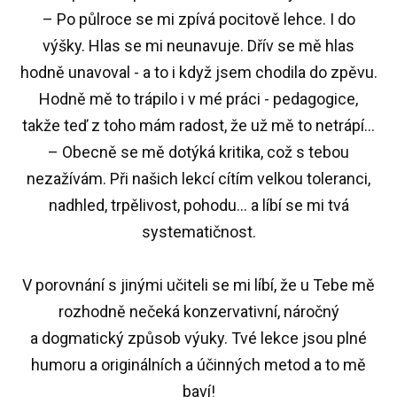
– Po půlroce se mi zpívá pocitově lehce. I do
výšky. Hlas se mi neunavuje. Dřív se mě hlas
hodně unavoval - a to i když jsem chodila do zpěvu.
Hodně mě to trápilo i v mé práci - pedagogice,
takže teď z toho mám radost, že už mě to netrápí…
– Obecně se mě dotýká kritika, což s tebou
nezažívám. Při našich lekcí cítím velkou toleranci,
nadhled, trpělivost, pohodu… a líbí se mi tvá
systematičnost.
V porovnání s jinými učiteli se mi líbí, že u Tebe mě
rozhodně nečeká konzervativní, náročný
a dogmatický způsob výuky. Tvé lekce jsou plné
humoru a originálních a účinných metod a to mě
baví!