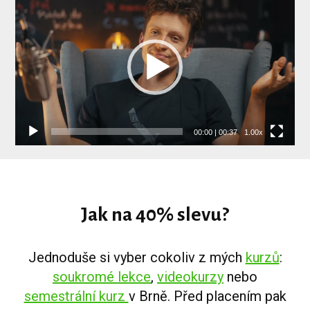
přehrávač
00:00
|
00:37
1.00x
Jak na 40% slevu?
Jednoduše si vyber cokoliv z mých
kurzů
:
soukromé lekce
,
videokurzy
nebo
semestrální kurz
v Brně. Před placením pak