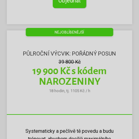
Objednat
NEJOBLÍBENĚJŠÍ
PŮLROČNÍ VÝCVIK: POŘÁDNÝ POSUN
39 800 Kč
19 900 Kč s kódem
NAROZENINY
18 hodin, tj. 1105 Kč / h
Systematicky a pečlivě tě povedu a budu
trénovat, abychom docílili maximálního