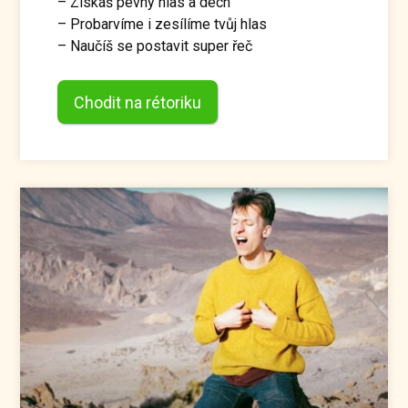
– Získáš pevný hlas a dech
– Probarvíme i zesílíme tvůj hlas
– Naučíš se postavit super řeč
Chodit na rétoriku