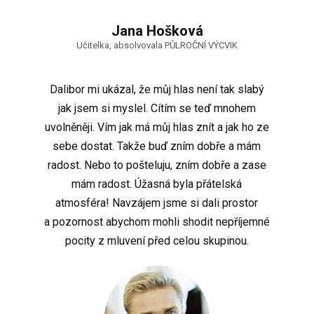
Jana Hošková
Učitelka, absolvovala PŮLROČNÍ VÝCVIK
Dalibor mi ukázal, že můj hlas není tak slabý
jak jsem si myslel. Cítím se teď mnohem
uvolněněji. Vím jak má můj hlas znít a jak ho ze
sebe dostat. Takže buď zním dobře a mám
radost. Nebo to pošteluju, zním dobře a zase
mám radost. Úžasná byla přátelská
atmosféra! Navzájem jsme si dali prostor
a pozornost abychom mohli shodit nepříjemné
pocity z mluvení před celou skupinou.