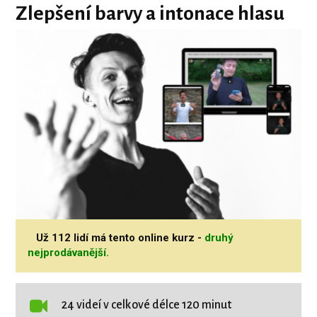
Zlepšení barvy a intonace hlasu
Už 112 lidí má tento online kurz -
druhý
nejprodávanější.
24 videí v celkové délce 120 minut