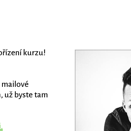
řízení kurzu!
é mailové
, už byste tam
.