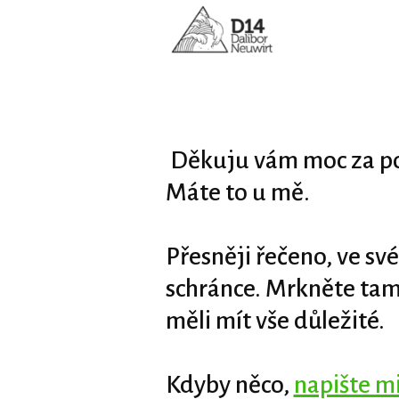
Děkuju vám moc za po
Máte to u mě.
Přesněji řečeno, ve sv
schránce. Mrkněte tam
měli mít vše důležité.
Kdyby něco,
napište mi