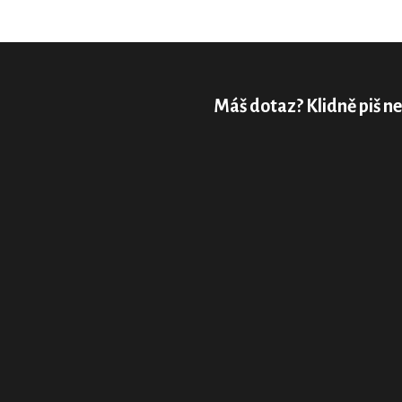
Máš dotaz? Klidně piš ne