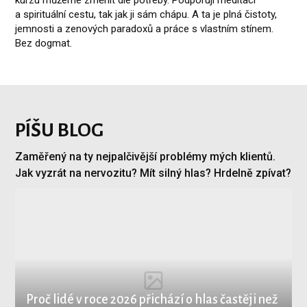
a spirituální cestu, tak jak ji sám chápu. A ta je plná čistoty,
jemnosti a zenových paradoxů a práce s vlastním stínem.
Bez dogmat.
PÍŠU BLOG
Zaměřený na ty nejpalčivější problémy mých klientů.
Jak vyzrát na nervozitu? Mít silný hlas? Hrdelně zpívat?
Proč lidé v roce 2026 přichází o hlas častěji než