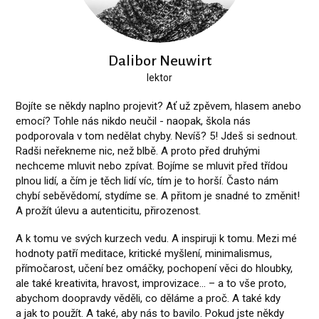
Dalibor Neuwirt
lektor
Bojíte se někdy naplno projevit? Ať už zpěvem, hlasem anebo
emocí? Tohle nás nikdo neučil - naopak, škola nás
podporovala v tom nedělat chyby. Nevíš? 5! Jdeš si sednout.
Radši neřekneme nic, než blbě. A proto před druhými
nechceme mluvit nebo zpívat. Bojíme se mluvit před třídou
plnou lidí, a čím je těch lidí víc, tím je to horší. Často nám
chybí seběvědomí, stydíme se. A přitom je snadné to změnit!
A prožít úlevu a autenticitu, přirozenost.
A k tomu ve svých kurzech vedu. A inspiruji k tomu. Mezi mé
hodnoty patří meditace, kritické myšlení, minimalismus,
přímočarost, učení bez omáčky, pochopení věci do hloubky,
ale také kreativita, hravost, improvizace... – a to vše proto,
abychom doopravdy věděli, co děláme a proč. A také kdy
a jak to použít. A také, aby nás to bavilo. Pokud jste někdy