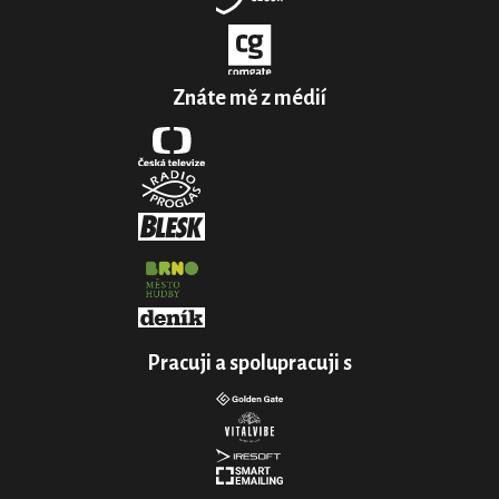
Znáte mě z médií
Pracuji a spolupracuji s