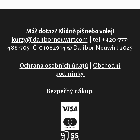
Máš dotaz? Klidně piš nebo volej!
kurzy@daliborneuwirt.com
| tel.+420-777-
486-705 IČ: 01082914 © Dalibor Neuwirt 2025
Ochrana osobních údajů
|
Obchodní
podmínky
Bezpečný nákup: