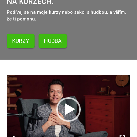
NA KURZECH.
Podívej se na moje kurzy nebo sekci s hudbou, a věřím,
že ti pomohu.
KURZY
HUDBA
Video
přehrávač