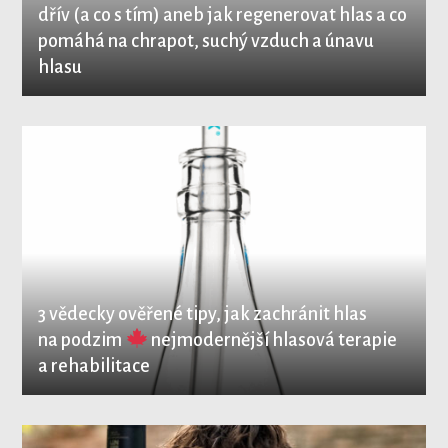
dřív (a co s tím) aneb jak regenerovat hlas a co
pomáhá na chrapot, suchý vzduch a únavu
hlasu
3 vědecky ověřené tipy, jak zachránit hlas
na podzim
nejmodernější hlasová terapie
a rehabilitace