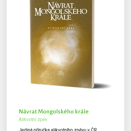
Návrat Mongolského krále
Alikvotní zpěv
Jediná příručka alikvotního zpěvu v ČR