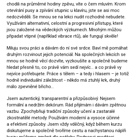
chodili na průměrné hodiny zpěvu, víte o čem mluvím. Krom
otevírání pusy a zpívání stupnic u klavíru, jste se asi moc
nedozvěděli. Se mnou se na lekci nudit rozhodně nebudete.
Využívám alternativní, celostní a progresivní přístupy, které
jsou založené na vědeckých výzkumech. Mnohým můžou
připadat vtipné (například vibrace rtů), ale fungují skvěle!
Miluju svou práci a dávám do ní své srdce. Baví mě pomáhat
druhým rozvinout jejich potenciál. Na společných lekcích se
mnou se hodně věcí dozvíte, vyzkoušíte a společně budeme
hledat přesně to, co právě vám sedí nejvíc... a co právě vy
nejvíce potřebujete. Práce s tělem – a tedy i hlasem – je totiž
hodně individuální záležitost - někdo má ztuhlý krk, druhý
málo zpevněné břicho...
Jsem autentický, transparentní a přizpůsobivý. Nejsem
formální a nedržím dekórum. Rád přijímám i dávám zpětnou
vazbu. Zpochybňuji tradiční způsoby učení a zastaralé
zkostnatělé metody. Používám moderní a vysoce účinné
a efektivní způsoby. Jsem vždy vděčný, když během kurzu
diskutujeme a společně tvoříme cestu a nachystanou náplň
kurzu můžeme změnit dle potřeby. Podporuji meditaci