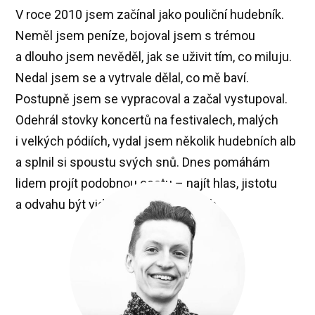
V roce 2010 jsem začínal jako pouliční hudebník.
Neměl jsem peníze, bojoval jsem s trémou
a dlouho jsem nevěděl, jak se uživit tím, co miluju.
Nedal jsem se a vytrvale dělal, co mě baví.
Postupně jsem se vypracoval a začal vystupoval.
Odehrál stovky koncertů na festivalech, malých
i velkých pódiích, vydal jsem několik hudebních alb
a splnil si spoustu svých snů. Dnes pomáhám
lidem projít podobnou cestu – najít hlas, jistotu
a odvahu být vidět. A zažívat úspěch.