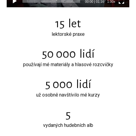
00:00
|
01:16
1.00x
15
let
lektorské praxe
50 000
lidí
používají mé materiály a hlasové rozcvičky
5 000
lidí
už osobně navštívilo mé kurzy
5
vydaných hudebních alb