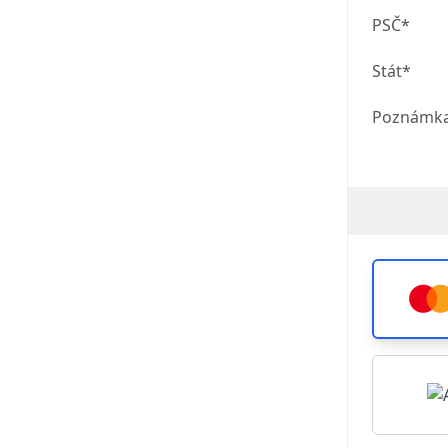
PSČ*
Stát*
Poznámk