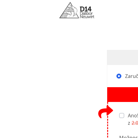
Zaruče
Ano!
z
2.
Možnost