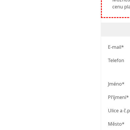
cenu pl
E-mail*
Telefon
Jméno*
Příjmení*
Ulice a č.p
Město*