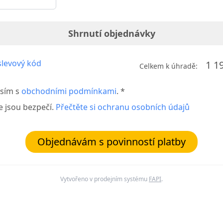
Shrnutí objednávky
levový kód
1 1
Celkem k úhradě:
sím s
obchodními podmínkami
. *
e jsou bezpečí.
Přečtěte si ochranu osobních údajů
Objednávám s povinností platby
Vytvořeno v prodejním systému
FAPI
.