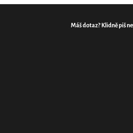
Máš dotaz? Klidně piš ne