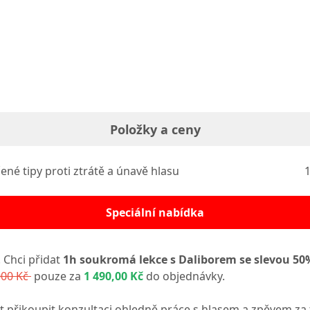
Položky a ceny
né tipy proti ztrátě a únavě hlasu
1
Speciální nabídka
 Chci přidat
1h soukromá lekce s Daliborem se slevou 50
000 Kč
pouze za
1 490,00 Kč
do objednávky.
 přikoupit konzultaci ohledně práce s hlasem a zpěvem za 