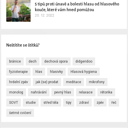
5 tipů proti únavě a bolesti hlasu od hlasového
kouče, které vám hned pomůžou
20. 12. 2022
Neštítíte se štítků?
bránice
dech
dechová opora
didgeridoo
fyzioterapie
hlas
hlasivky
Hlasová hygiena
hrdelní zpěv
jak (se) prodat
meditace
mikrofony
monolog
nahrávání
pevný hlas
relaxace
rétorika
SOVT
studie
střed těla
tipy
zdraví
zpěv
řeč
šetrné cvičení