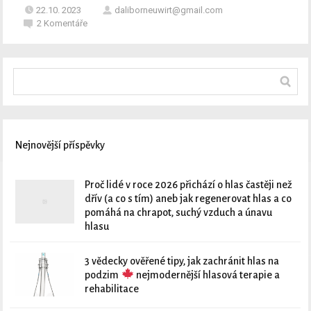
22.10. 2023
daliborneuwirt@gmail.com
2
Komentáře
Nejnovější příspěvky
Proč lidé v roce 2026 přichází o hlas častěji než
dřív (a co s tím) aneb jak regenerovat hlas a co
pomáhá na chrapot, suchý vzduch a únavu
hlasu
3 vědecky ověřené tipy, jak zachránit hlas na
podzim
nejmodernější hlasová terapie a
rehabilitace