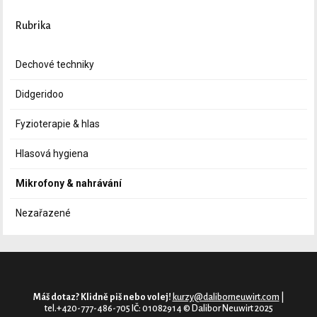
Rubrika
Dechové techniky
Didgeridoo
Fyzioterapie & hlas
Hlasová hygiena
Mikrofony & nahrávání
Nezařazené
Máš dotaz? Klidně piš nebo volej!
kurzy@daliborneuwirt.com
|
tel.+420-777-486-705 IČ: 01082914 © Dalibor Neuwirt 2025