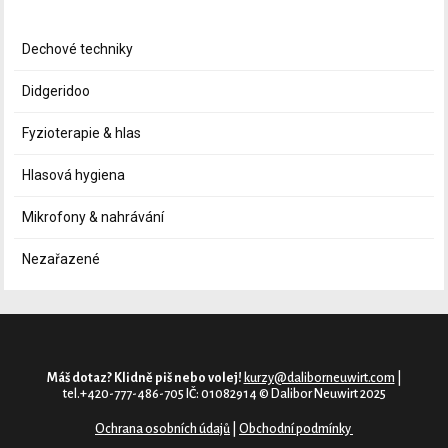
Dechové techniky
Didgeridoo
Fyzioterapie & hlas
Hlasová hygiena
Mikrofony & nahrávání
Nezařazené
Máš dotaz? Klidně piš nebo volej!
kurzy@daliborneuwirt.com
|
tel.+420-777-486-705 IČ: 01082914 © Dalibor Neuwirt 2025
Ochrana osobních údajů
|
Obchodní podmínky