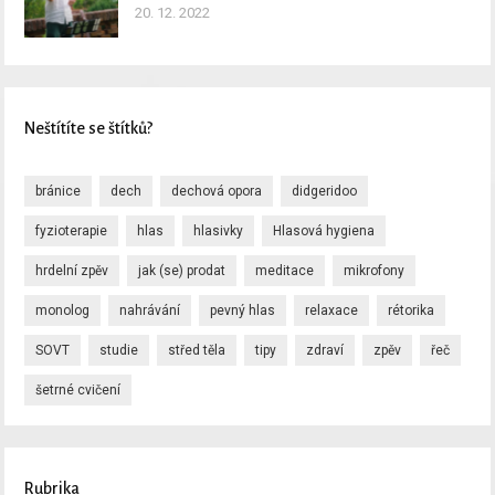
20. 12. 2022
Neštítíte se štítků?
bránice
dech
dechová opora
didgeridoo
fyzioterapie
hlas
hlasivky
Hlasová hygiena
hrdelní zpěv
jak (se) prodat
meditace
mikrofony
monolog
nahrávání
pevný hlas
relaxace
rétorika
SOVT
studie
střed těla
tipy
zdraví
zpěv
řeč
šetrné cvičení
Rubrika