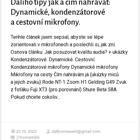
Daliho tipy jak a čím nahrávat:
Dynamické, kondenzátorové
a cestovní mikrofony.
Tenhle článek jsem sepsal, abyste se lépe
zorientovali v mikrofonech a poslechli si, jak zní.
Osnova článku: Jak posuzovat kvalitu audia? + ukázky
Kondenzátorové. Dynamické. Cestovní.
Kondenzátorové mikrofony Dynamické mikrofony
Mikrofony na cesty Čím nahrávám já (ukázky miců
a jejich zvuku) Rode NT-1 Zoom H1 Gelding G49 Zvuk
z foťáku Fuji XT3 (pro porovnání) Shure Beta 58A
Pokud chcete cokoliv...
22.10. 2023
daliborneuwirt@gmail.com
2
Komentáře