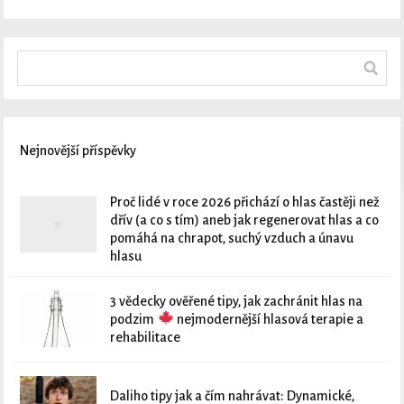
Nejnovější příspěvky
Proč lidé v roce 2026 přichází o hlas častěji než
dřív (a co s tím) aneb jak regenerovat hlas a co
pomáhá na chrapot, suchý vzduch a únavu
hlasu
3 vědecky ověřené tipy, jak zachránit hlas na
podzim
nejmodernější hlasová terapie a
rehabilitace
Daliho tipy jak a čím nahrávat: Dynamické,