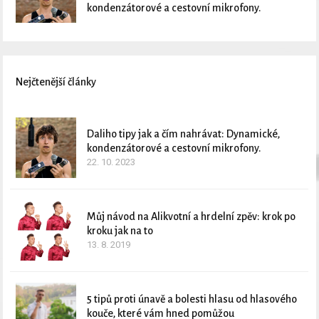
kondenzátorové a cestovní mikrofony.
Nejčtenější články
Daliho tipy jak a čím nahrávat: Dynamické,
kondenzátorové a cestovní mikrofony.
22. 10. 2023
Můj návod na Alikvotní a hrdelní zpěv: krok po
kroku jak na to
13. 8. 2019
5 tipů proti únavě a bolesti hlasu od hlasového
kouče, které vám hned pomůžou