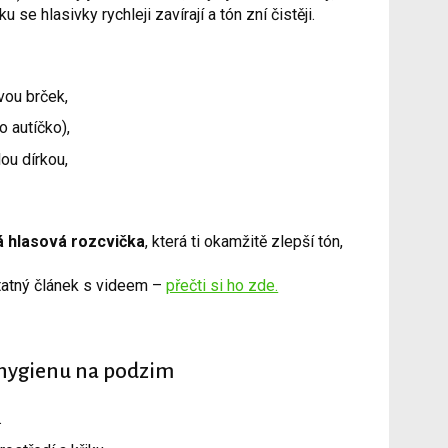
 se hlasivky rychleji zavírají a tón zní čistěji.
vou brček,
o autíčko),
ou dírkou,
 hlasová rozcvička
, která ti okamžitě zlepší tón,
atný článek s videem –
přečti si ho zde.
u hygienu na podzim
.