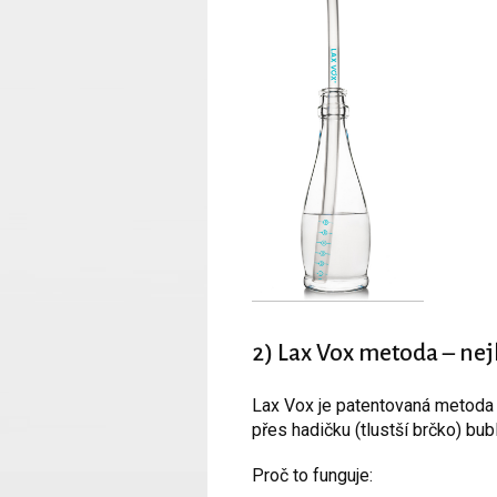
2) Lax Vox metoda – nejl
Lax Vox je patentovaná metoda p
přes hadičku (tlustší brčko) bub
Proč to funguje: