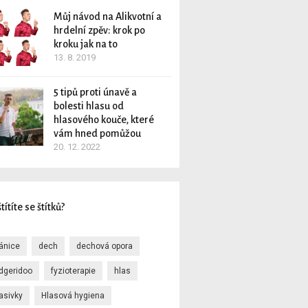
Můj návod na Alikvotní a
hrdelní zpěv: krok po
kroku jak na to
13. 8. 2019
5 tipů proti únavě a
bolesti hlasu od
hlasového kouče, které
vám hned pomůžou
20. 12. 2022
títíte se štítků?
ránice
dech
dechová opora
idgeridoo
fyzioterapie
hlas
asivky
Hlasová hygiena