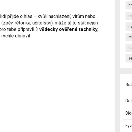
hr
dí přijde o hlas – kvůli nachlazení, virům nebo
m
zpěv, rétorika, učitelství), může tě to stát nejen
n
 pro tebe připravil 3
vědecky ověřené techniky
,
 rychle obnovit.
ré
ti
še
Rub
Dec
Did
Fyz