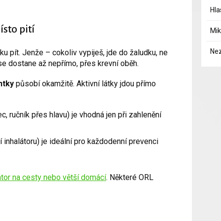
Hla
sto pití
Mik
Ne
ku pít. Jenže – cokoliv vypiješ, jde do žaludku, ne
se dostane až nepřímo, přes krevní oběh.
ntky
působí okamžitě. Aktivní látky jdou přímo
c, ručník přes hlavu) je vhodná jen při zahlenění
inhalátoru) je ideální pro každodenní prevenci
átor na cesty nebo větší domácí
. Některé ORL