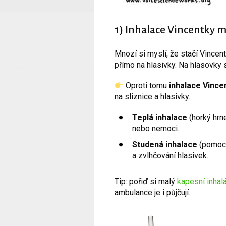
1) Inhalace Vincentky mí
Mnozí si myslí, že stačí Vincent
přímo na hlasivky. Na hlasovky 
Oproti tomu
inhalace Vince
na sliznice a hlasivky.
Teplá inhalace
(horký hrne
nebo nemoci.
Studená inhalace
(pomocí 
a zvlhčování hlasivek.
Tip: pořiď si malý
kapesní inhal
ambulance je i půjčují.