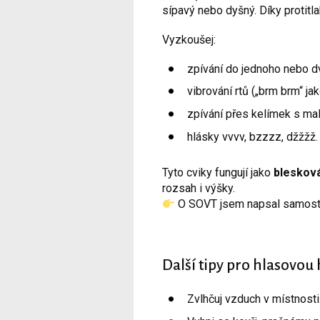
sípavý nebo dyšný. Díky protitlaku
Vyzkoušej:
zpívání do jednoho nebo d
vibrování rtů („brm brm“ jak
zpívání přes kelímek s mal
hlásky vvvv, bzzzz, džžžž.
Tyto cviky fungují jako
blesková
rozsah i výšky.
O SOVT jsem napsal samost
Další tipy pro hlasovo
Zvlhčuj vzduch v místnosti