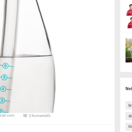
Neš
b
mail.com
0 Komentářů
d
hl