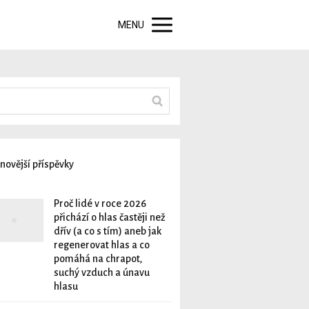
MENU
novější příspěvky
Proč lidé v roce 2026
přichází o hlas častěji než
dřív (a co s tím) aneb jak
regenerovat hlas a co
pomáhá na chrapot,
suchý vzduch a únavu
hlasu