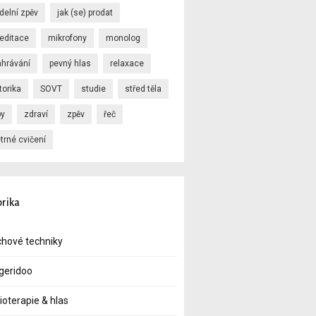
delní zpěv
jak (se) prodat
editace
mikrofony
monolog
ahrávání
pevný hlas
relaxace
torika
SOVT
studie
střed těla
py
zdraví
zpěv
řeč
trné cvičení
rika
hové techniky
geridoo
ioterapie & hlas