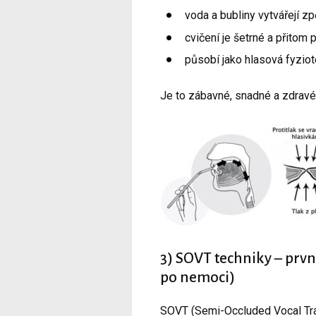
voda a bubliny vytvářejí zpě
cvičení je šetrné a přitom p
působí jako hlasová fyziot
Je to zábavné, snadné a zdravé.
3) SOVT techniky – prvn
po nemoci)
SOVT (Semi-Occluded Vocal Tract