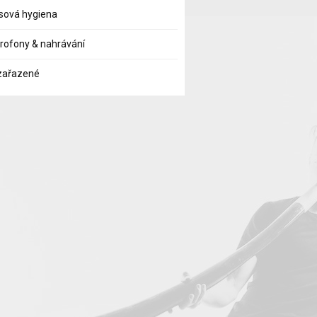
sová hygiena
rofony & nahrávání
zařazené