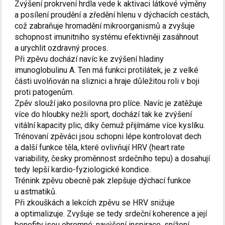
Zvýšení prokrvení hrdla vede k aktivaci látkové výměny
a posílení proudění a zředění hlenu v dýchacích cestách,
což zabraňuje hromadění mikroorganismů a zvyšuje
schopnost imunitního systému efektivněji zasáhnout
a urychlit ozdravný proces.
Při zpěvu dochází navíc ke zvýšení hladiny
imunoglobulinu A. Ten má funkci protilátek, je z velké
části uvolňován na sliznici a hraje důležitou roli v boji
proti patogenům.
Zpěv slouží jako posilovna pro plíce. Navíc je zatěžuje
více do hloubky nežli sport, dochází tak ke zvýšení
vitální kapacity plic, díky čemuž přijímáme více kyslíku.
Trénovaní zpěváci jsou schopni lépe kontrolovat dech
a další funkce těla, které ovlivňují HRV (heart rate
variability, česky proměnnost srdečního tepu) a dosahují
tedy lepší kardio-fyziologické kondice.
Trénink zpěvu obecně pak zlepšuje dýchací funkce
u astmatiků.
Při zkouškách a lekcích zpěvu se HRV snižuje
a optimalizuje. Zvyšuje se tedy srdeční koherence a její
benefity jsou ohromné: navýšení inspirace, snížení