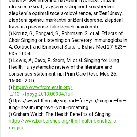
stresu a úzkosti, zvýšená schopnost soustředění,
zlepšení a optimalizace svalové tenze, snížení únavy,
zlepšení spánku, markantní snížení deprese, zlepšení
trávení a prevence žaludečních nevolností.
() Kreutz, G., Bongard, S., Rohrmann, S. et al. Effects of
Choir Singing or Listening on Secretory Immunoglobulin
A, Cortisol, and Emotional State. J Behav Med 27, 623–
635. 2004.
() Lewis, A., Cave, P., Stern, M. et al. Singing for Lung
Health—a systematic review of the literature and
consensus statement. npj Prim Care Resp Med 26,
16080. 2016.
()
https://www.frontiersin.org/
…/10…/fpsyg.2013.00334/full
() ttps://www.blf.org.uk/support–for–you/singing–for–
lung–health/improve–your–breathing
() Graham Welch. The Health Benefits of Singing.
https://www.barbershop.org/the-health-benefits-of-
singing
.