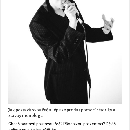
Jak postavit svou řeč a lépe se prodat pomocí rétoriky a
stavby monologu
Chceš postavit poutavou řeč? Působivou prezentaci? Děláš
zajímavou věc, jen cítíš, že…