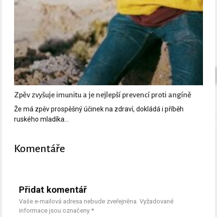
Zpěv zvyšuje imunitu a je nejlepší prevencí proti angíně
Že má zpěv prospěšný účinek na zdraví, dokládá i příběh
ruského mladíka…
Komentáře
Přidat komentář
Vaše e-mailová adresa nebude zveřejněna.
Vyžadované
informace jsou označeny
*