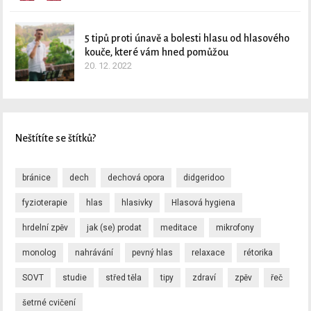
5 tipů proti únavě a bolesti hlasu od hlasového
kouče, které vám hned pomůžou
20. 12. 2022
Neštítíte se štítků?
bránice
dech
dechová opora
didgeridoo
fyzioterapie
hlas
hlasivky
Hlasová hygiena
hrdelní zpěv
jak (se) prodat
meditace
mikrofony
monolog
nahrávání
pevný hlas
relaxace
rétorika
SOVT
studie
střed těla
tipy
zdraví
zpěv
řeč
šetrné cvičení