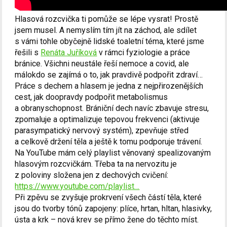
Hlasová rozcvička ti pomůže se lépe vysrat! Prostě
jsem musel. A nemyslím tím jít na záchod, ale sdílet
s vámi tohle obyčejně lidské toaletní téma, které jsme
řešili s
Renáta Juříková
v rámci fyziologie a práce
bránice. Všichni neustále řeší nemoce a covid, ale
málokdo se zajímá o to, jak pravdivě podpořit zdraví…
Práce s dechem a hlasem je jedna z nejpřirozenějších
cest, jak doopravdy podpořit metabolismus
a obranyschopnost. Brániční dech navíc zbavuje stresu,
zpomaluje a optimalizuje tepovou frekvenci (aktivuje
parasympatický nervový systém), zpevňuje střed
a celkově držení těla a ještě k tomu podporuje trávení.
Na YouTube mám celý playlist věnovaný spealizovaným
hlasovým rozcvičkám. Třeba ta na nervozitu je
z poloviny složena jen z dechových cvičení:
https://www.youtube.com/playlist…
Při zpěvu se zvyšuje prokrvení všech částí těla, které
jsou do tvorby tónů zapojeny: plíce, hrtan, hltan, hlasivky,
ústa a krk – nová krev se přímo žene do těchto míst.