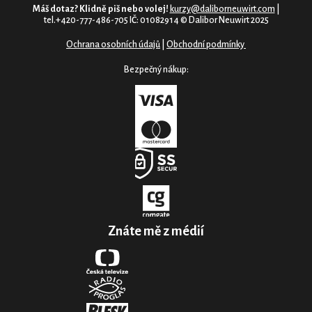
Máš dotaz? Klidně piš nebo volej!
kurzy@daliborneuwirt.com
|
tel.+420-777-486-705 IČ: 01082914 © Dalibor Neuwirt 2025
Ochrana osobních údajů
|
Obchodní podmínky
Bezpečný nákup:
Znáte mě z médií